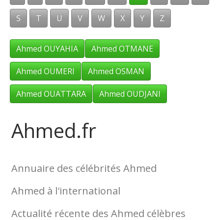
S
T
U
V
W
X
Y
Z
Ahmed OUYAHIA
Ahmed OTMANE
Ahmed OUMERI
Ahmed OSMAN
Ahmed OUATTARA
Ahmed OUDJANI
Ahmed.fr
Annuaire des célébrités Ahmed
Ahmed à l'international
Actualité récente des Ahmed célèbres