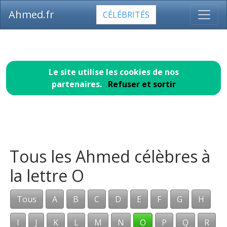
Ahmed.fr
CÉLÉBRITÉS
Le site utilise les cookies de nos
partenaires.
Refuser et sortir
Tous les Ahmed célèbres à
la lettre O
Tous
A
B
C
D
E
F
G
H
I
J
K
L
M
N
O
P
Q
R