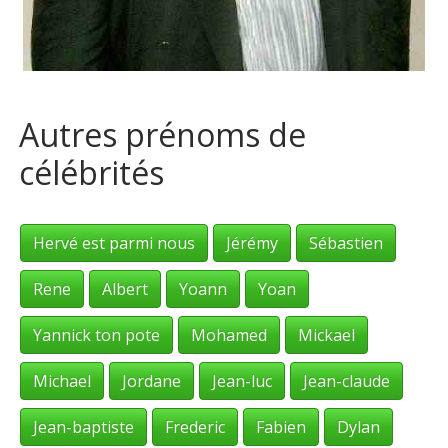
Autres prénoms de
célébrités
Hervé est parmi nous
Jérémy
Sébastien
Rene
Albert
Yoann
Yoan
Yannick ton pote
Mohamed
Mickael
Michael
Jordane
Jean-luc
Jean-claude
Jean-baptiste
Frederic
Fabien
Dylan